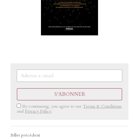
S'ABONNER
By continuing, you agree to our
Terms & Conditions
and
Privacy Policy
.
Billet précédent