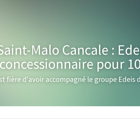
aint-Malo Cancale : Edeis
concessionnaire pour 10
t fière d'avoir accompagné le groupe Edeis d