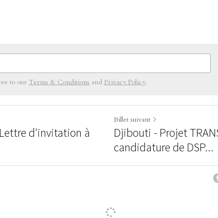
ree to our
Terms & Conditions
and
Privacy Policy
.
Billet suivant
ttre d'invitation à
Djibouti - Projet TRAN
candidature de DSP...