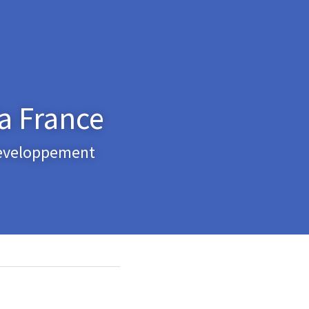
la France
developpement 